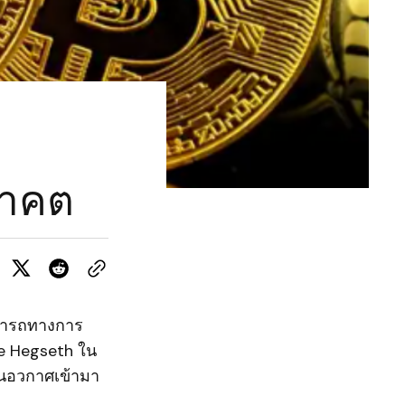
นาคต
มารถทางการ
e Hegseth ใน
านอวกาศเข้ามา