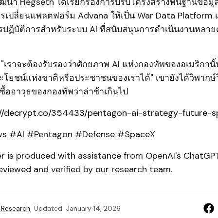
ฒนา Hegseth ได้เรียกร้องการปรับโครงสร้างพื้นฐานข้อ
ปลี่ยนแพลตฟอร์ม Advana ให้เป็น War Data Platform เ
ารปฏิบัติการสำหรับระบบ AI ที่สนับสนุนการดำเนินงานหลาย
 "เราจะต้องรับรองว่าศักยภาพ AI แห่งกองทัพของอเมริกานั
ะโยชน์แห่งชาติหรือประชาชนของเราได้" เขายังได้วิพากษ์
้ออาวุธของกองทัพว่าล่าช้าเกินไป
://decrypt.co/354433/pentagon-ai-strategy-future-s
s #AI #Pentagon #Defense #SpaceX
er is produced with assistance from OpenAI's ChatGPT
eviewed and verified by our research team.
 Research
Updated
January 14, 2026