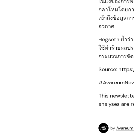
ในแง่ของการพั
กลาโหมโดยการเ
เข้าถึงข้อมูลก
อวกาศ
Hegseth ย้ำว่า
ใช้ทำร้ายผลปร
กระบวนการจัดซื
Source:
https
#AvareumNew
This newslett
analyses are r
by
Avareum