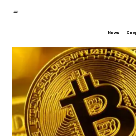
News
Dee