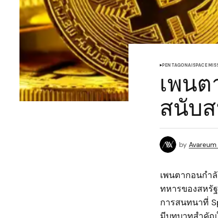
PENTAGON
AI
SPACE MIS
เพนตา
สนับ
by
Avareum
เพนตากอนกำลั
ทหารของสหรัฐ
การสนทนาที่ S
มีบทบาทสำคั