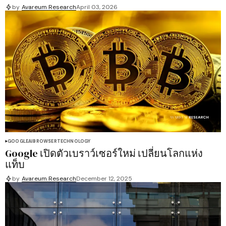
by
Avareum Research
April 03, 2026
GOOGLE
AI
BROWSER
TECHNOLOGY
Google เปิดตัวเบราว์เซอร์ใหม่ เปลี่ยนโลกแห่ง
แท็บ
by
Avareum Research
December 12, 2025