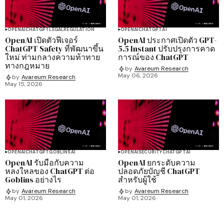
OPENAI
CHATGPT
LEGAL
REGULATION
OPENAI
CHATGPT
AI
OpenAI เปิดตัวฟีเจอร์
OpenAI ประกาศเปิดตัว GPT-
ChatGPT Safety ที่พัฒนาขึ้น
5.5 Instant ปรับปรุงการคาด
ใหม่ ท่ามกลางความท้าทาย
การณ์ของ ChatGPT
ทางกฎหมาย
by
Avareum Research
May 06, 2026
by
Avareum Research
May 15, 2026
OPENAI
CHATGPT
GOBLINS
AI
OPENAI
SECURITY
CHATGPT
AI
OpenAI รับมือกับความ
OpenAI ยกระดับความ
หลงใหลของ ChatGPT ต่อ
ปลอดภัยบัญชี ChatGPT
Goblins อย่างไร
สำหรับผู้ใช้
by
Avareum Research
by
Avareum Research
May 01, 2026
May 01, 2026