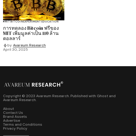
MIT
BITCOIN
EXPERIMENT
EDUCATION
การทดลอง Bitcoin ฟรีของ
MIT เพิ่มมูลค่าเป็น 110 ล้าน
ดอลลาร์
by
Avareum Research
April 30, 2025
Copyright © 2023 Avareum Research. Published with
Ghost
and
Avareum Research
.
About
Contact Us
Brand Assets
Advertise
Terms and Conditions
Privacy Policy