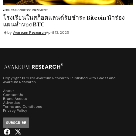
EDUCATION
BITCOIN
PAYMENT
โรงเรียนในสก็อตแลนด์รับชำระ Bitcoin นำร่อง
แผนสำรอง BTC
by
Avareum Research
April 13, 2025
Copyright © 2023 Avareum Research. Published with
Ghost
and
Avareum Research
.
About
Contact Us
Brand Assets
Advertise
Terms and Conditions
Privacy Policy
SUBSCRIBE