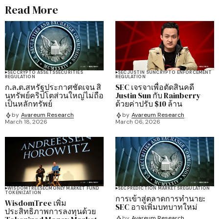
Read More
SEC
CRYPTO ASSETS
SECURITIES
SEC
JUSTIN SUN
CRYPTO ENFORCEMENT
REGULATION
REGULATION
ก.ล.ต.สหรัฐประกาศชัดเจน สิ
SEC เจรจาเพื่อตัดสินคดี
นทรัพย์คริปโตส่วนใหญ่ไม่ถือ
Justin Sun กับ Rainberry
เป็นหลักทรัพย์
ด้วยค่าปรับ $10 ล้าน
by
Avareum Research
by
Avareum Research
March 18, 2026
March 06, 2026
WISDOMTREE
SEC
MONEY MARKET FUND
SEC
PREDICTION MARKETS
REGULATION
TOKENIZATION
การเข้าสู่ตลาดการทำนาย:
WisdomTree เพิ่ม
SEC อาจเพิ่มบทบาทใหม่
ประสิทธิภาพการลงทุนด้วย
by
Avareum Research