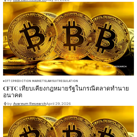
CFTC
PREDICTION MARKETS
LAWSUIT
REGULATION
CFTC เทียบเคียงกฎหมายรัฐในกรณีตลาดทำนาย
อนาคต
by
Avareum Research
April 29, 2026