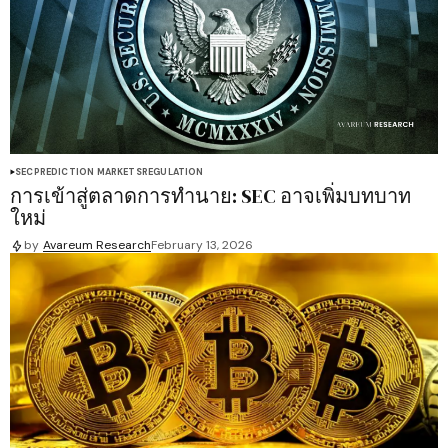
SEC
PREDICTION MARKETS
REGULATION
การเข้าสู่ตลาดการทำนาย: SEC อาจเพิ่มบทบาท
ใหม่
by
Avareum Research
February 13, 2026