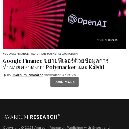
GOOGLE FINANCE
PREDICTION MARKETS
BLOCKCHAIN
Google Finance ขยายฟีเจอร์ด้วยข้อมูลการ
ทำนายตลาดจาก Polymarket และ Kalshi
by
Avareum Research
November 07, 2025
LOAD MORE
Copyright © 2023 Avareum Research. Published with
Ghost
and