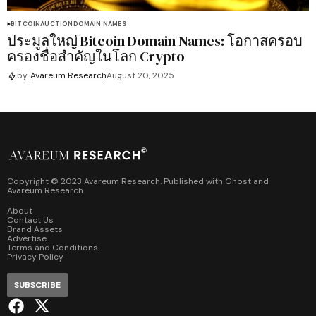
BITCOIN
AUCTION
DOMAIN NAMES
ประมูลใหญ่ Bitcoin Domain Names: โอกาสครอบ
ครองชื่อสำคัญในโลก Crypto
by
Avareum Research
August 20, 2025
Copyright © 2023 Avareum Research. Published with
Ghost
and
Avareum Research
.
About
Contact Us
Brand Assets
Advertise
Terms and Conditions
Privacy Policy
SUBSCRIBE