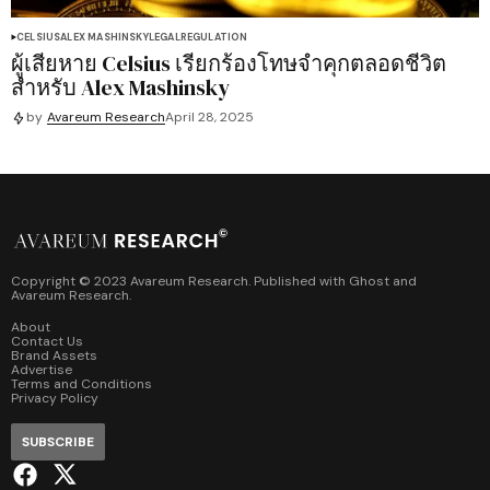
CELSIUS
ALEX MASHINSKY
LEGAL
REGULATION
ผู้เสียหาย Celsius เรียกร้องโทษจำคุกตลอดชีวิต
สำหรับ Alex Mashinsky
by
Avareum Research
April 28, 2025
Copyright © 2023 Avareum Research. Published with
Ghost
and
Avareum Research
.
About
Contact Us
Brand Assets
Advertise
Terms and Conditions
Privacy Policy
SUBSCRIBE