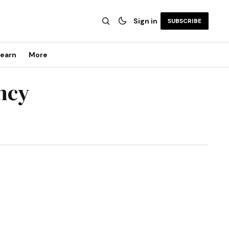
Sign in
SUBSCRIBE
earn
More
ncy