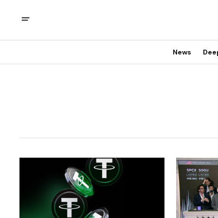
News
Dee