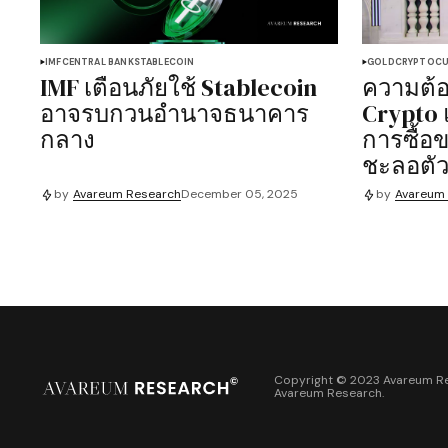
IMF
CENTRAL BANK
STABLECOIN
GOLD
CRYPTOCU
IMF เตือนภัยใช้ Stablecoin
ความต้
อาจรบกวนอำนาจธนาคาร
Crypto แ
กลาง
การซื้
ชะลอตั
by
Avareum Research
December 05, 2025
by
Avareum
Copyright © 2023 Avareum Re
Avareum Research
.