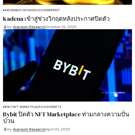
KADENA
BLOCKCHAIN
CLOSURE
MARKET
Kadena เข้าสู่ช่วงวิกฤตหลังประกาศปิดตัว
by
Avareum Research
October 22, 2025
BYBIT
NFT MARKETPLACE
CLOSURE
NFTS
Bybit ปิดตัว NFT Marketplace ท่ามกลางความปั่น
ป่วน
by
Avareum Research
April 02, 2025