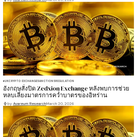
UK
CRYPTO EXCHANGE
SANCTIONS
REGULATION
อังกฤษสั่งปิด Zedxion Exchange หลังพบการช่วย
หลบเลี่ยงมาตรการคว่ำบาตรของอิหร่าน
by
Avareum Research
March 20, 2026