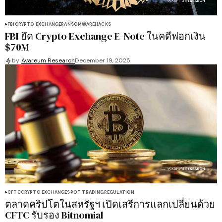
FBI
CRYPTO EXCHANGE
RANSOMWARE
HACKS
FBI ยึด Crypto Exchange E-Note ในคดีฟอกเงิน
$70M
by
Avareum Research
December 19, 2025
CFTC
CRYPTO EXCHANGE
SPOT TRADING
REGULATION
ตลาดคริปโตในสหรัฐฯ เปิดเสรีการแลกเปลี่ยนด้วย
CFTC รับรอง Bitnomial