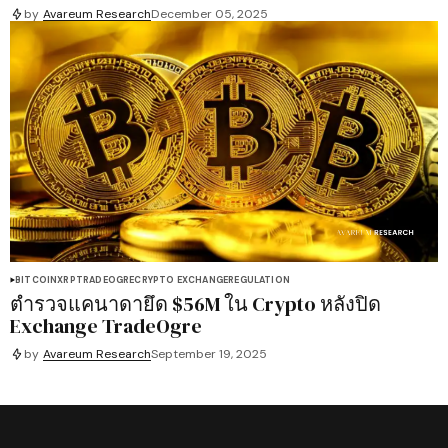
by
Avareum Research
December 05, 2025
BITCOIN
XRP
TRADEOGRE
CRYPTO EXCHANGE
REGULATION
ตำรวจแคนาดายึด $56M ใน Crypto หลังปิด
Exchange TradeOgre
by
Avareum Research
September 19, 2025