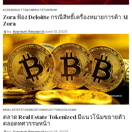
ZORA
DELOITTE
AI
LAWSUIT
ETHEREUM
Zora ฟ้อง Deloitte กรณีสิทธิ์เครื่องหมายการค้า AI
Zora
by
Avareum Research
June 13, 2025
REAL ESTATE
TOKENIZATION
DELOITTE
BLOCKCHAIN
ตลาด Real Estate Tokenized มีแนวโน้มขยายตัว
ตลอดทศวรรษหน้า
by
Avareum Research
April 25, 2025