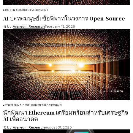
AI
OPEN SOURCE
DEVELOPMENT
AI ปะทะมนุษย์: ข้อพิพาทในวงการ Open-Source
by
Avareum Research
February 13, 2026
ETHEREUM
AI
DEVELOPMENT
BLOCKCHAIN
นักพัฒนา Ethereum เตรียมพร้อมสำหรับเศรษฐกิจ
AI เพื่ออนาคต
by
Avareum Research
August 31, 2025