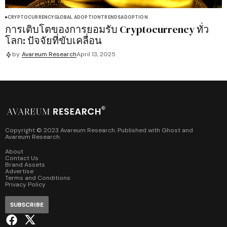
CRYPTOCURRENCY
GLOBAL ADOPTION
TRENDS
ADOPTION
การเติบโตของการยอมรับ Cryptocurrency ทั่ว
โลก: ปัจจัยที่ขับเคลื่อน
by
Avareum Research
April 13, 2025
Copyright © 2023 Avareum Research. Published with
Ghost
and
Avareum Research
.
About
Contact Us
Brand Assets
Advertise
Terms and Conditions
Privacy Policy
SUBSCRIBE