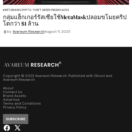
METAMASK
CRYPTO THEFT
GREEDYBEAR
HACKS
กลุ่มแฮ็กเกอร์รัสเซียใช้MetaMaskปลอมขโมยคริป
โตกว่า $1 ล้าน
by
Avareum Research
August 11, 2025
Copyright © 2023 Avareum Research. Published with
Ghost
and
Avareum Research
.
About
Contact Us
Brand Assets
Advertise
Terms and Conditions
Privacy Policy
SUBSCRIBE