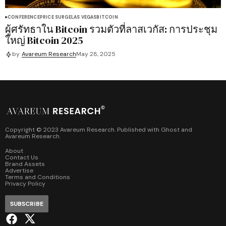
CONFERENCE
PRICE SURGE
LAS VEGAS
BITCOIN
ผู้ศรัทธาใน Bitcoin รวมตัวที่ลาสเวกัส: การประชุม
ใหญ่ Bitcoin 2025
by
Avareum Research
May 28, 2025
Copyright © 2023 Avareum Research. Published with
Ghost
and
Avareum Research
.
About
Contact Us
Brand Assets
Advertise
Terms and Conditions
Privacy Policy
SUBSCRIBE