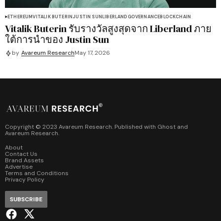
ETHEREUM
VITALIK BUTERIN
JUSTIN SUN
LIBERLAND
GOVERNANCE
BLOCKCHAIN
Vitalik Buterin รับรางวัลสูงสุดจาก Liberland ภาย
ใต้การนำของ Justin Sun
by
Avareum Research
May 17, 2026
Copyright © 2023 Avareum Research. Published with
Ghost
and
Avareum Research
.
About
Contact Us
Brand Assets
Advertise
Terms and Conditions
Privacy Policy
SUBSCRIBE