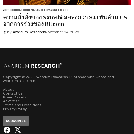
BITCOIN
SATOSHI NAKAMOTO
MARKET DROP
ความมั่งคั่งของ Satoshi ลดลงกว่า $41 พันล้าน US
จากการร่วงของ Bitcoin
by
Avareum Research
November 24, 2025
Copyright © 2023 Avareum Research. Published with
Ghost
and
Avareum Research
.
About
Contact Us
Brand Assets
Advertise
Terms and Conditions
Privacy Policy
SUBSCRIBE