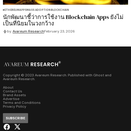
ETHEREUM
APPS
MASS ADOPTION
BLOCKCHAIN
นักพัฒนาชี้ว่าการใช้งาน Blockchain Apps ยังไม่
เป็นที่นิยมในวงกว้าง
by
Avareum Research
February 23, 2026
Copyright © 2023 Avareum Research. Published with
Ghost
and
Avareum Research
.
About
Contact Us
Brand Assets
Advertise
Terms and Conditions
Privacy Policy
SUBSCRIBE