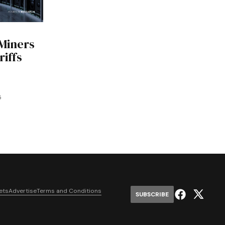
 Miners
iffs
5
ets
Advertise
Terms and Conditions
SUBSCRIBE