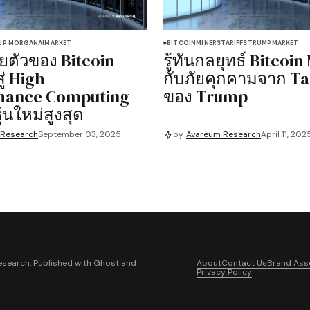
JP MORGAN
AI
MARKET
BITCOIN
MINERS
TARIFFS
TRUMP
MARKET
ตัวของ Bitcoin
รู้ทันกลยุทธ์ Bitcoin
ู่ High-
กับภัยคุกคามจาก Tar
mance Computing
ของ Trump
ุ้นใหม่สูงสุด
 Research
September 03, 2025
by
Avareum Research
April 11, 202
search. Published with
Ghost
and
About
Contact Us
Brand Ass
Privacy Policy