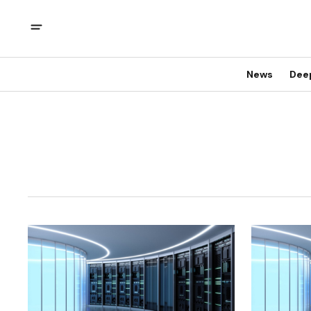
News
Dee