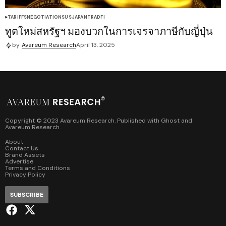
TARIFFS
NEGOTIATIONS
US
JAPAN
TRADFI
ทูตใหม่สหรัฐฯ มองบวกในการเจรจาภาษีกับญี่ปุ่น
by
Avareum Research
April 13, 2025
Copyright © 2023 Avareum Research. Published with
Ghost
and
Avareum Research
.
About
Contact Us
Brand Assets
Advertise
Terms and Conditions
Privacy Policy
SUBSCRIBE