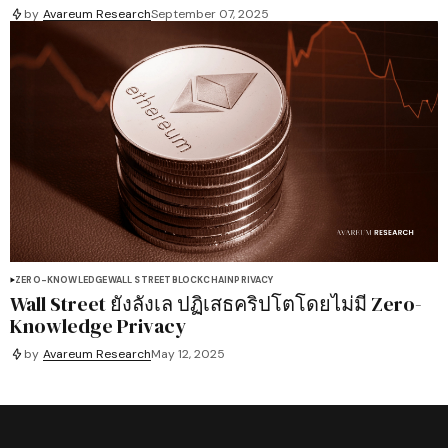
by
Avareum Research
September 07, 2025
ZERO-KNOWLEDGE
WALL STREET
BLOCKCHAIN
PRIVACY
Wall Street ยังลังเล ปฏิเสธคริปโตโดยไม่มี Zero-
Knowledge Privacy
by
Avareum Research
May 12, 2025