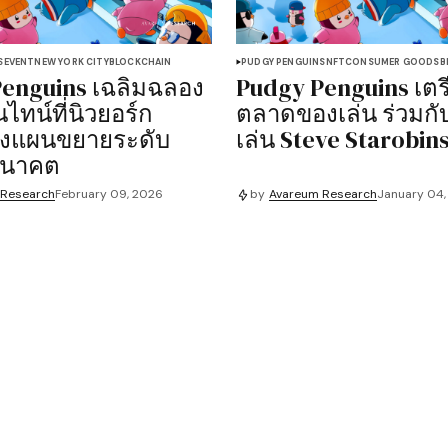
S
EVENT
NEW YORK CITY
BLOCKCHAIN
PUDGY PENGUINS
NFT
CONSUMER GOODS
B
enguins เฉลิมฉลอง
Pudgy Penguins เตร
ไทน์ที่นิวยอร์ก
ตลาดของเล่น ร่วมกับ
างแผนขยายระดับ
เล่น Steve Starobin
อนาคต
 Research
February 09, 2026
by
Avareum Research
January 04,