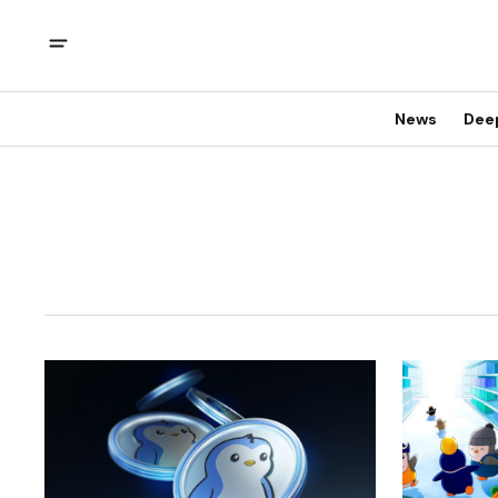
News
Dee