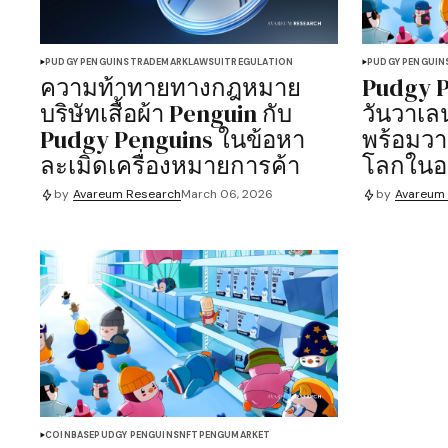
PUDGY PENGUINS
TRADEMARK
LAWSUIT
REGULATION
PUDGY PENGUIN
ความท้าทายทางกฎหมาย
Pudgy P
บริษัทเสื้อผ้า Penguin กับ
วันวาเลน
Pudgy Penguins ในข้อหา
พร้อมว
ละเมิดเครื่องหมายการค้า
โลกใน
by
Avareum Research
March 06, 2026
by
Avareum
COINBASE
PUDGY PENGUINS
NFT
PENGU
MARKET