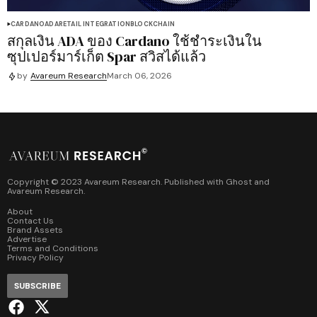
CARDANO
ADA
RETAIL INTEGRATION
BLOCKCHAIN
สกุลเงิน ADA ของ Cardano ใช้ชำระเงินใน
ซุปเปอร์มาร์เก็ต Spar สวิสได้แล้ว
by
Avareum Research
March 06, 2026
Copyright © 2023 Avareum Research. Published with
Ghost
and
Avareum Research
.
About
Contact Us
Brand Assets
Advertise
Terms and Conditions
Privacy Policy
SUBSCRIBE