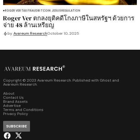
ROGER VER
TAX FRAUD
BITCOIN JESUS
REGULATION
Roger Ver ตกลงยุติคดีโกงภาษีในสหรัฐฯ ด้วยการ
จ่าย 48 ล้านเหรียญ
by
Avareum Research
October 10, 2025
Copyright © 2023 Avareum Research. Published with
Ghost
and
Avareum Research
.
About
Contact Us
Brand Assets
Advertise
Terms and Conditions
Privacy Policy
SUBSCRIBE