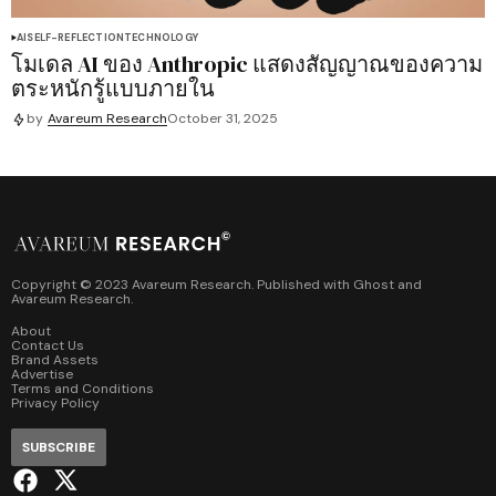
AI
SELF-REFLECTION
TECHNOLOGY
โมเดล AI ของ Anthropic แสดงสัญญาณของความ
ตระหนักรู้แบบภายใน
by
Avareum Research
October 31, 2025
Copyright © 2023 Avareum Research. Published with
Ghost
and
Avareum Research
.
About
Contact Us
Brand Assets
Advertise
Terms and Conditions
Privacy Policy
SUBSCRIBE