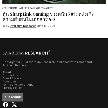
ETHEREUM
SHARPLINK GAMING
SEC
MARKET
หุ้น SharpLink Gaming ร่วงหนัก 70% หลังเกิด
ความสับสนในเอกสาร SEC
by
Avareum Research
June 13, 2025
Copyright © 2023 Avareum Research. Published with
Ghost
and
Avareum Research
.
About
Contact Us
Brand Assets
Advertise
Terms and Conditions
Privacy Policy
SUBSCRIBE