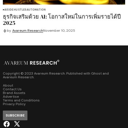
AI
SIDE HUSTLES
AUTOMATION
ธุรกิจเสริมด้วย AI: โอกาสใหม่ในการเพิ่มรายได้ปี
2025
by
Avareum Research
November 10, 2025
Copyright © 2023 Avareum Research. Published with
Ghost
and
Avareum Research
.
About
Contact Us
Brand Assets
Advertise
Terms and Conditions
Privacy Policy
SUBSCRIBE