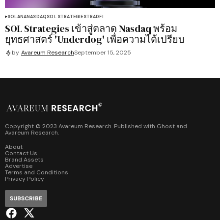
SOLANA
NASDAQ
SOL STRATEGIES
TRADFI
SOL Strategies เข้าสู่ตลาด Nasdaq พร้อม
ยุทธศาสตร์ 'Underdog' เพื่อความได้เปรียบ
by
Avareum Research
September 15, 2025
Copyright © 2023 Avareum Research. Published with
Ghost
and
Avareum Research
.
About
Contact Us
Brand Assets
Advertise
Terms and Conditions
Privacy Policy
SUBSCRIBE