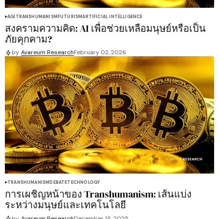
AGI
TRANSHUMANISM
FUTURISM
ARTIFICIAL INTELLIGENCE
สงครามความคิด: AI เพื่อช่วยเหลือมนุษย์หรือเป็น
ภัยคุกคาม?
by
Avareum Research
February 02, 2026
TRANSHUMANISM
DEBATE
TECHNOLOGY
การเผชิญหน้าของ Transhumanism: เส้นแบ่ง
ระหว่างมนุษย์และเทคโนโลยี
by
Avareum Research
December 15, 2025