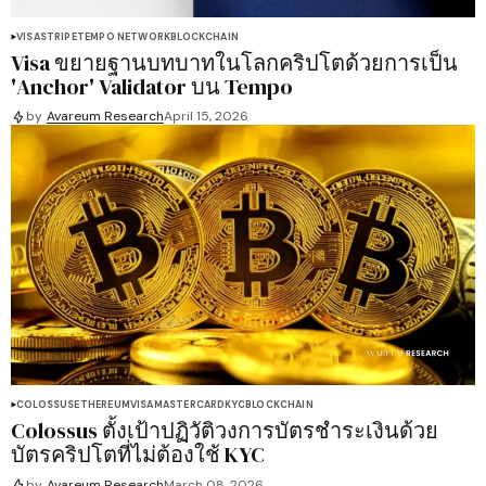
VISA
STRIPE
TEMPO NETWORK
BLOCKCHAIN
Visa ขยายฐานบทบาทในโลกคริปโตด้วยการเป็น
'Anchor' Validator บน Tempo
by
Avareum Research
April 15, 2026
COLOSSUS
ETHEREUM
VISA
MASTERCARD
KYC
BLOCKCHAIN
Colossus ตั้งเป้าปฏิวัติวงการบัตรชำระเงินด้วย
บัตรคริปโตที่ไม่ต้องใช้ KYC
by
Avareum Research
March 08, 2026