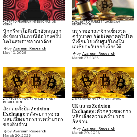
CRYPTO FRAUD
UK
IMPERSONATION
UK
CRYPTO MARKETPLACE
SCAM
CRIME
REGULATION
นักกรีฑาโอลิมปิกอังกฤษถูก
สหราชอาณาจักรเข้มงวด
ตั้งข้อหาในกรณีฉ้อโกงคริป
คว่ำบาตร Xinbi ตลาดคริปโต
โตในสหราชอาณาจักร
ที่เชื่อมโยงกับศูนย์โกงใน
เอเชียตะวันออกเฉียงใต้
by
Avareum Research
May 10, 2026
by
Avareum Research
March 27, 2026
UK
CRYPTO EXCHANGE
SANCTIONS
UK
SANCTIONS
IRAN
REGULATION
REGULATION
UK สลาย Zedxion
อังกฤษสั่งปิด Zedxion
Exchange: ตัวกลางของการ
Exchange หลังพบการช่วย
หลีกเลี่ยงความคว่ำบาตร
หลบเลี่ยงมาตรการคว่ำบาตร
อิหร่าน
ของอิหร่าน
by
Avareum Research
by
Avareum Research
March 20, 2026
March 20, 2026