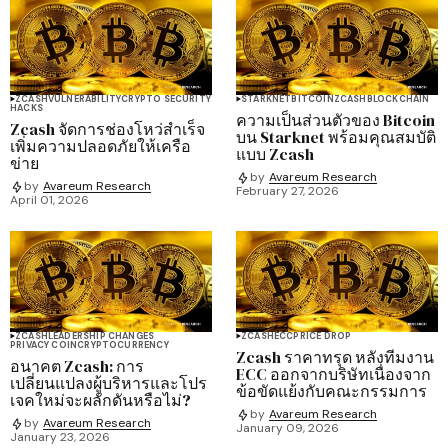
ZCASH
VULNERABILITY
CRYPTO SECURITY
STARKNET
BITCOIN
ZCASH
BLOCKCHAIN
HACKS
ความเป็นส่วนตัวของ Bitcoin
Zcash จัดการช่องโหว่สำเร็จ
บน Starknet พร้อมคุณสมบัติ
เพิ่มความปลอดภัยให้เครือ
แบบ Zcash
ข่าย
by
Avareum Research
by
Avareum Research
February 27, 2026
April 01, 2026
ZCASH
LEADERSHIP CHANGES
ZCASH
ECC
PRICE DROP
PRIVACY COIN
CRYPTOCURRENCY
Zcash ราคาทรุด หลังทีมงาน
อนาคต Zcash: การ
ECC ออกจากบริษัทเนื่องจาก
เปลี่ยนแปลงผู้บริหารและโปร
ข้อขัดแย้งกับคณะกรรมการ
เจคใหม่จะผลักดันหรือไม่?
by
Avareum Research
by
Avareum Research
January 09, 2026
January 23, 2026