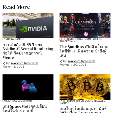
Read More
NVIDIA
AI
GAMING
THE SANDBOX
GAMING
METAVERSE
BLOCKCHAIN
การเปิดตัว DLSS 5 ของ
The Sandbox เปิดตัวเว็บเกม
Nvidia: AI Neural Rendering
ในซีซั่น 7 เพิ่มความเข้าถึงผู้
ก่อให้เกิดปรากฏการณ์
เล่น
Meme
by
Avareum Research
by
Avareum Research
February 20, 2026
March 18, 2026
AI
GAMING
BLOCKCHAIN
NINTENDO
SWITCH 2
GAME RELEASES
GAMING
เกม SpaceMolt จุดเปลี่ยน
เกมใหญ่ในเดือนกุมภาพันธ์
ใหม่ในจักรวาล AI
2026 ที่คุณไม่ควรพลาด