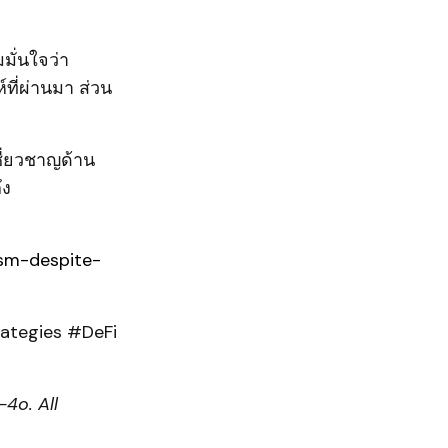
มั่นใจว่า
ที่ผ่านมา ส่วน
ชี่ยวชาญด้าน
ึง
sm-despite-
ategies #DeFi
4o. All