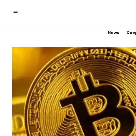
News
Dee