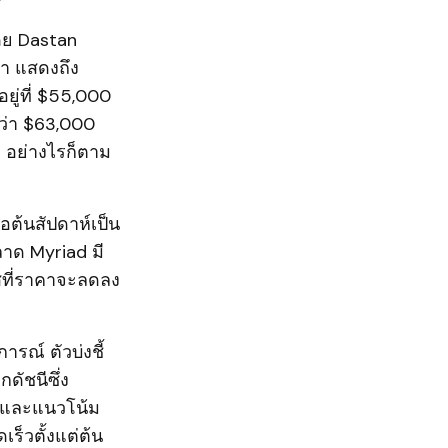
ดย Dastan
มา แสดงถึง
ยู่ที่ $55,000
กว่า $63,000
7 อย่างไรก็ตาม
่อต้นสัปดาห์เป็น
ลาด Myriad มี
สที่ราคาจะลดลง
ณ์ ตัวบ่งชี้
ดัชนีซึ่ง
ต และแนวโน้ม
ร็วตั้งแต่ต้น