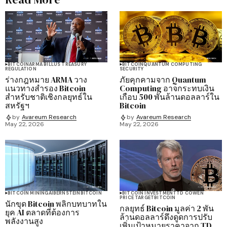
BITCOIN
ARMA BILL
US TREASURY
BITCOIN
QUANTUM COMPUTING
REGULATION
SECURITY
ร่างกฎหมาย ARMA วาง
ภัยคุกคามจาก Quantum
แนวทางสำรอง Bitcoin
Computing อาจกระทบเงิน
สำหรับชาติเชิงกลยุทธ์ใน
เกือบ 500 พันล้านดอลลาร์ใน
สหรัฐฯ
Bitcoin
by
Avareum Research
by
Avareum Research
May 22, 2026
May 22, 2026
BITCOIN MINING
AI
BERNSTEIN
BITCOIN
BITCOIN INVESTMENT
TD COWEN
PRICE TARGET
BITCOIN
นักขุด Bitcoin พลิกบทบาทใน
กลยุทธ์ Bitcoin มูลค่า 2 พัน
ยุค AI ตลาดที่ต้องการ
ล้านดอลลาร์ดึงดูดการปรับ
พลังงานสูง
เพิ่มเป้าหมายราคาจาก TD