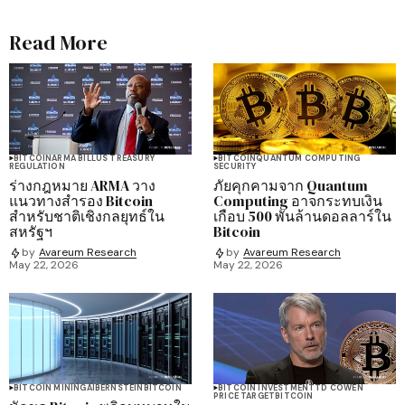
Read More
BITCOIN
ARMA BILL
US TREASURY
BITCOIN
QUANTUM COMPUTING
REGULATION
SECURITY
ร่างกฎหมาย ARMA วาง
ภัยคุกคามจาก Quantum
แนวทางสำรอง Bitcoin
Computing อาจกระทบเงิน
สำหรับชาติเชิงกลยุทธ์ใน
เกือบ 500 พันล้านดอลลาร์ใน
สหรัฐฯ
Bitcoin
by
Avareum Research
by
Avareum Research
May 22, 2026
May 22, 2026
BITCOIN MINING
AI
BERNSTEIN
BITCOIN
BITCOIN INVESTMENT
TD COWEN
PRICE TARGET
BITCOIN