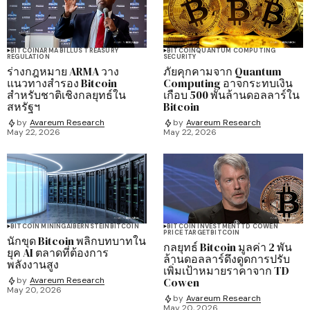
BITCOIN
ARMA BILL
US TREASURY
BITCOIN
QUANTUM COMPUTING
REGULATION
SECURITY
ร่างกฎหมาย ARMA วาง
ภัยคุกคามจาก Quantum
แนวทางสำรอง Bitcoin
Computing อาจกระทบเงิน
สำหรับชาติเชิงกลยุทธ์ใน
เกือบ 500 พันล้านดอลลาร์ใน
สหรัฐฯ
Bitcoin
by
Avareum Research
by
Avareum Research
May 22, 2026
May 22, 2026
BITCOIN MINING
AI
BERNSTEIN
BITCOIN
BITCOIN INVESTMENT
TD COWEN
PRICE TARGET
BITCOIN
นักขุด Bitcoin พลิกบทบาทใน
กลยุทธ์ Bitcoin มูลค่า 2 พัน
ยุค AI ตลาดที่ต้องการ
ล้านดอลลาร์ดึงดูดการปรับ
พลังงานสูง
เพิ่มเป้าหมายราคาจาก TD
Cowen
by
Avareum Research
May 20, 2026
by
Avareum Research
May 20, 2026