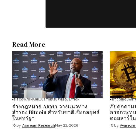
Read More
BITCOIN
ARMA BILL
US TREASURY
REGULATION
BITCOIN
QUANT
ร่างกฎหมาย ARMA วางแนวทาง
ภัยคุกคาม
สำรอง Bitcoin สำหรับชาติเชิงกลยุทธ์
อาจกระทบเง
ในสหรัฐฯ
ดอลลาร์ใน
by
Avareum Research
May 22, 2026
by
Avareum