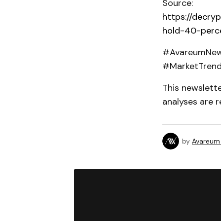
Source:
https://decry
hold-40-perc
#AvareumNews
#MarketTren
This newslett
analyses are r
by
Avareum