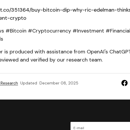
pt.co/351364/buy-bitcoin-dip-why-ric-edelman-thinks
ent-crypto
 #Bitcoin #Cryptocurrency #Investment #Financial
ds
er is produced with assistance from OpenAI's ChatGPT
eviewed and verified by our research team.
 Research
Updated
December 08, 2025