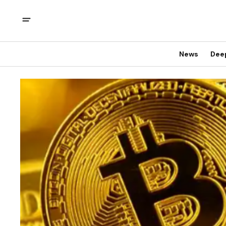
News
Dee