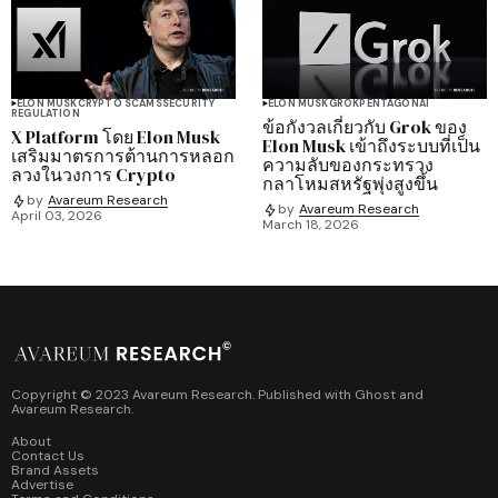
ELON MUSK
CRYPTO SCAMS
SECURITY
ELON MUSK
GROK
PENTAGON
AI
REGULATION
ข้อกังวลเกี่ยวกับ Grok ของ
X Platform โดย Elon Musk
Elon Musk เข้าถึงระบบที่เป็น
เสริมมาตรการต้านการหลอก
ความลับของกระทรวง
ลวงในวงการ Crypto
กลาโหมสหรัฐพุ่งสูงขึ้น
by
Avareum Research
by
Avareum Research
April 03, 2026
March 18, 2026
Copyright © 2023 Avareum Research. Published with
Ghost
and
Avareum Research
.
About
Contact Us
Brand Assets
Advertise