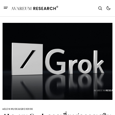
ELON MUSK
AI
GROK
RISK