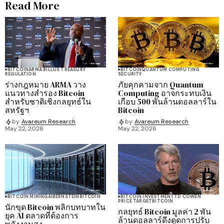
Read More
BITCOIN
ARMA BILL
US TREASURY
BITCOIN
QUANTUM COMPUTING
REGULATION
SECURITY
ร่างกฎหมาย ARMA วาง
ภัยคุกคามจาก Quantum
แนวทางสำรอง Bitcoin
Computing อาจกระทบเงิน
สำหรับชาติเชิงกลยุทธ์ใน
เกือบ 500 พันล้านดอลลาร์ใน
สหรัฐฯ
Bitcoin
by
Avareum Research
by
Avareum Research
May 22, 2026
May 22, 2026
BITCOIN MINING
AI
BERNSTEIN
BITCOIN
BITCOIN INVESTMENT
TD COWEN
PRICE TARGET
BITCOIN
นักขุด Bitcoin พลิกบทบาทใน
กลยุทธ์ Bitcoin มูลค่า 2 พัน
ยุค AI ตลาดที่ต้องการ
ล้านดอลลาร์ดึงดูดการปรับ
พลังงานสูง