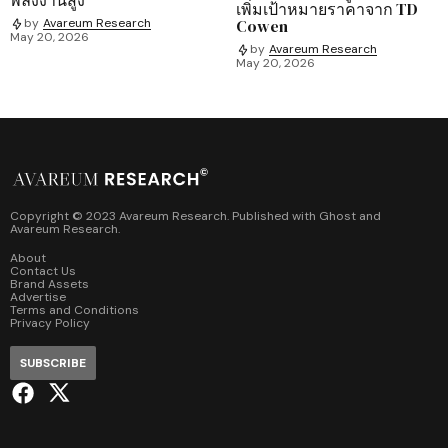
เพิ่มเป้าหมายราคาจาก TD
Cowen
by
Avareum Research
May 20, 2026
by
Avareum Research
May 20, 2026
Copyright © 2023 Avareum Research. Published with
Ghost
and
Avareum Research
.
About
Contact Us
Brand Assets
Advertise
Terms and Conditions
Privacy Policy
SUBSCRIBE