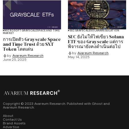
MICROSOFT
GRAYSCALE
SPACE AND TIME
SEC
GRAYSCALE
SOLANA
REGULATION
MARKET
SEC ยังไม่ให้ไฟเขียว Solana
การเปิดตัว Grayscale Space
ETF ของ Grayscale แต่การ
and Time Trust ด้วย SXT
พิจารณายังคงดำเนินต่อไป
Token โดดเด่น
by
Avareum Research
by
Avareum Research
May 14, 2025
June 25, 2025
Copyright © 2023 Avareum Research. Published with
Ghost
and
Avareum Research
.
About
Contact Us
Brand Assets
Advertise