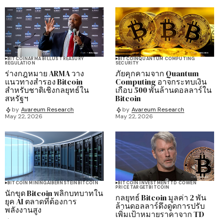
BITCOIN
ARMA BILL
US TREASURY
BITCOIN
QUANTUM COMPUTING
REGULATION
SECURITY
ร่างกฎหมาย ARMA วาง
ภัยคุกคามจาก Quantum
แนวทางสำรอง Bitcoin
Computing อาจกระทบเงิน
สำหรับชาติเชิงกลยุทธ์ใน
เกือบ 500 พันล้านดอลลาร์ใน
สหรัฐฯ
Bitcoin
by
Avareum Research
by
Avareum Research
May 22, 2026
May 22, 2026
BITCOIN MINING
AI
BERNSTEIN
BITCOIN
BITCOIN INVESTMENT
TD COWEN
PRICE TARGET
BITCOIN
นักขุด Bitcoin พลิกบทบาทใน
กลยุทธ์ Bitcoin มูลค่า 2 พัน
ยุค AI ตลาดที่ต้องการ
ล้านดอลลาร์ดึงดูดการปรับ
พลังงานสูง
เพิ่มเป้าหมายราคาจาก TD