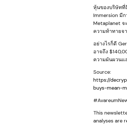
หุ้นของบริษัทท
Immersion มีก
Metaplanet จะเ
ความท้าทายจาก
อย่างไรก็ดี Ge
อาจถึง $140,00
ความผันผวนแ
Source:
https://decry
buys-mean-m
#AvareumNews
This newslett
analyses are r