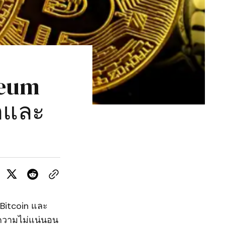
reum
ดและ
 Bitcoin และ
กความไม่แน่นอน