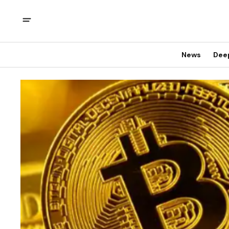
News
Dee