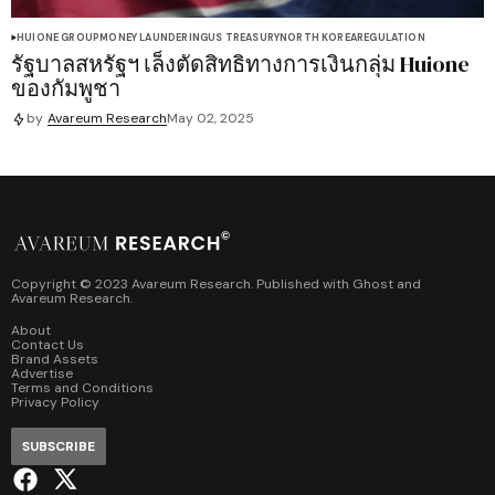
HUIONE GROUP
MONEY LAUNDERING
US TREASURY
NORTH KOREA
REGULATION
รัฐบาลสหรัฐฯ เล็งตัดสิทธิทางการเงินกลุ่ม Huione
ของกัมพูชา
by
Avareum Research
May 02, 2025
Copyright © 2023 Avareum Research. Published with
Ghost
and
Avareum Research
.
About
Contact Us
Brand Assets
Advertise
Terms and Conditions
Privacy Policy
SUBSCRIBE