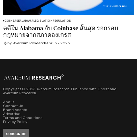
COINBASE
ALABAMA
LEGISLATION
REGULATION
คดีใน Alabama กับ Coinbase สิ้นสุด รอกรอบ
กฎหมายจากสภาคองเกรส
by
Avareum Research
April 27, 2025
Copyright © 2023 Avareum Research. Published with
Ghost
and
Avareum Research
.
About
Contact Us
Brand Assets
Advertise
Terms and Conditions
Privacy Policy
SUBSCRIBE