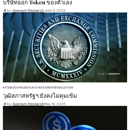
บริษัทออก Token ของตัวเอง
by
Avareum Research
June 11, 2025
STABLECOIN
LEGISLATION
US SENATE
REGULATION
วุฒิสภาสหรัฐฯ ยังคงไม่คุมเข้ม
by
Avareum Research
May 16, 2025