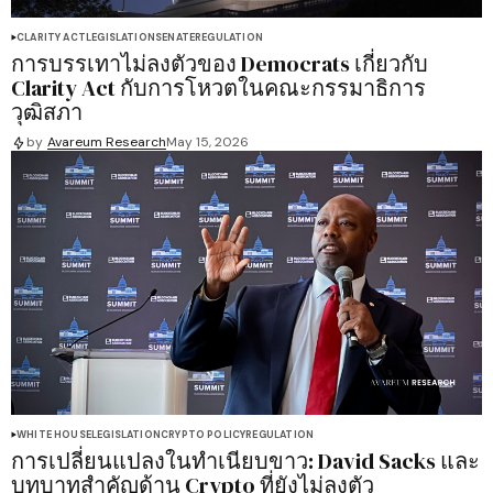
CLARITY ACT
LEGISLATION
SENATE
REGULATION
การบรรเทาไม่ลงตัวของ Democrats เกี่ยวกับ
Clarity Act กับการโหวตในคณะกรรมาธิการ
วุฒิสภา
by
Avareum Research
May 15, 2026
WHITE HOUSE
LEGISLATION
CRYPTO POLICY
REGULATION
การเปลี่ยนแปลงในทำเนียบขาว: David Sacks และ
บทบาทสำคัญด้าน Crypto ที่ยังไม่ลงตัว