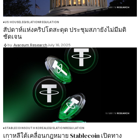
US HOUSE
LEGISLATION
REGULATION
สัปดาห์แห่งคริปโตสะดุด ประชุมสภายังไม่มีมติ
ชัดเจน
by
Avareum Research
July 16, 2025
STABLECOIN
SOUTH KOREA
LEGISLATION
REGULATION
เกาหลีใต้เคลื่อนกฎหมาย Stablecoin เปิดทาง