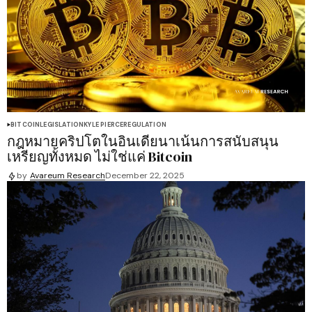
BITCOIN
LEGISLATION
KYLE PIERCE
REGULATION
กฎหมายคริปโตในอินเดียนาเน้นการสนับสนุน
เหรียญทั้งหมด ไม่ใช่แค่ Bitcoin
by
Avareum Research
December 22, 2025