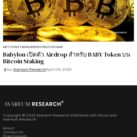
BITCOIN
STAKING
AIRDROP
BLOCKCHAIN
Babylon เปิดตัว Airdrop สำหรับ BABY Token บน
Bitcoin Staking
by
Avareum Research
April 04, 2025
Copyright © 2023 Avareum Research. Published with
Ghost
and
Avareum Research
.
About
Contact Us
Brand Assets