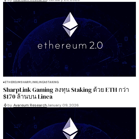
ETHEREUM
SHARPLINK
LINEA
STAKING
SharpLink Gaming ลงทุน Staking ด้วย ETH กว่า
$170 ล้านบน Linea
by
Avareum Research
January 09, 2026