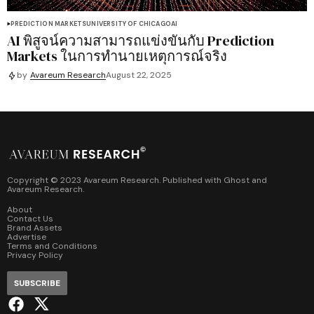
PREDICTION MARKETS
UNIVERSITY OF CHICAGO
AI
AI พิสูจน์ความสามารถแข่งขันกับ Prediction
Markets ในการทำนายเหตุการณ์จริง
by
Avareum Research
August 22, 2025
Copyright © 2023 Avareum Research. Published with
Ghost
and
Avareum Research
.
About
Contact Us
Brand Assets
Advertise
Terms and Conditions
Privacy Policy
SUBSCRIBE